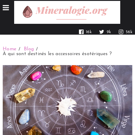
16k
9k
56k
Home
Blog
À qui sont destinés les accessoires ésotériques ?