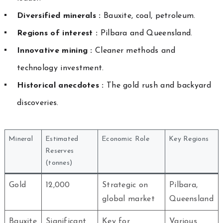
Diversified minerals :
Bauxite, coal, petroleum.
Regions of interest :
Pilbara and Queensland.
Innovative mining :
Cleaner methods and
technology investment.
Historical anecdotes :
The gold rush and backyard
discoveries.
Mineral
Estimated
Economic Role
Key Regions
Reserves
(tonnes)
Gold
12,000
Strategic on
Pilbara,
global market
Queensland
Bauxite
Significant
Key for
Various