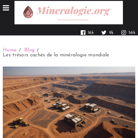
16k
9k
56k
Home
Blog
Les trésors cachés de la minéralogie mondiale