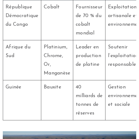
République
Cobalt
Fournisseur
Exploitation
Démocratique
de 70 % du
artisanale et
du Congo
cobalt
environneme
mondial
Afrique du
Platinium,
Leader en
Soutenir
Sud
Chrome,
production
l’exploitation
Or,
de platine
responsable
Manganèse
Guinée
Bauxite
40
Gestion
milliards de
environneme
tonnes de
et sociale
réserves