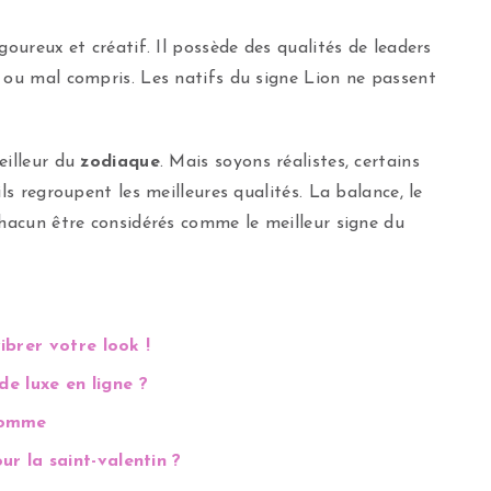
goureux et créatif. Il possède des qualités de leaders
 ou mal compris. Les natifs du signe Lion ne passent
eilleur du
zodiaque
. Mais soyons réalistes, certains
ls regroupent les meilleures qualités. La balance, le
chacun être considérés comme le meilleur signe du
ibrer votre look !
e luxe en ligne ?
 homme
r la saint-valentin ?