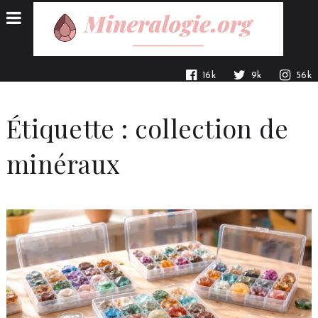
16k
9k
56k
Étiquette :
collection de
minéraux